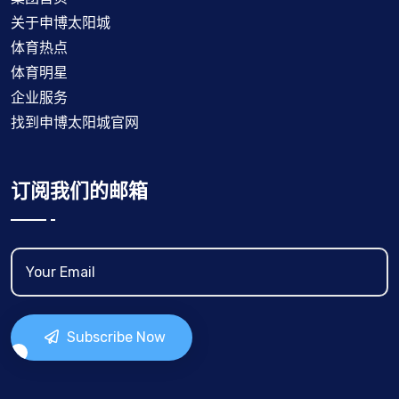
关于申博太阳城
体育热点
体育明星
企业服务
找到申博太阳城官网
订阅我们的邮箱
Subscribe Now