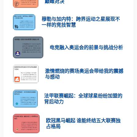
巅峰对决
穆勒与加内特：跨界运动之星展现不
一样的竞技智慧
电竞融入奥运会的前景与挑战分析
激情燃烧的赛场奥运会带给我的震撼
与感动
法甲联赛崛起：全球球星纷纷加盟的
背后动力
欧冠黑马崛起 谁能终结五大联赛独
占格局