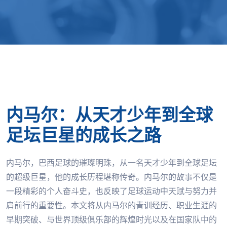
内马尔：从天才少年到全球
足坛巨星的成长之路
内马尔，巴西足球的璀璨明珠，从一名天才少年到全球足坛
的超级巨星，他的成长历程堪称传奇。内马尔的故事不仅是
一段精彩的个人奋斗史，也反映了足球运动中天赋与努力并
肩前行的重要性。本文将从内马尔的青训经历、职业生涯的
早期突破、与世界顶级俱乐部的辉煌时光以及在国家队中的