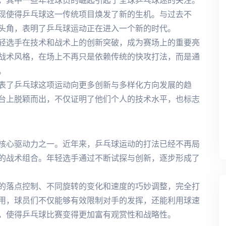
，其中一些年轻球员的崛起引起了全球乒乓球迷的关注。
现使得乒乓球这一传统项目焕发了新的生机。与过去不
头角，表明了乒乓球运动正在进入一个新的时代。
轻选手在技术和战术上的创新突破，成为赛场上的重要亮
战术风格，在场上不再只是依赖传统的快攻打法，而是通
。
表了乒乓球这项运动向更多创新与多样化方向发展的趋
台上脱颖而出，不仅证明了他们个人的技术水平，也标志
核心驱动力之一。近年来，乒乓球运动的打法已经不再局
的战术组合。年轻选手通过不断试探与创新，逐步形成了
的落点控制、不同旋转的变化和速度的巧妙调整，完全打
用，球员们不仅能够有效限制对手的发挥，还能利用球速
，使得乒乓球比赛变得更加富有观赏性和战略性。