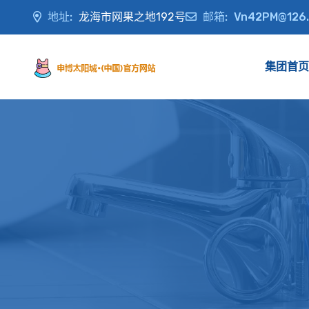
地址:
龙海市网果之地192号
邮箱:
Vn42PM@126
集团首页