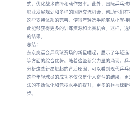
式，优化战术选择和动作效率。此外，国际乒乓球
职业发展规划和多样的国际交流机会，帮助他们在
这些支持体系的完善，使得年轻选手能够从小就接
此能够获得更多的训练资源和比赛机会。这样，选
的结果。
总结：
东京奥运会乒乓球赛场的新星崛起，展示了年轻选
等方面的综合优势。随着这些新兴力量的涌现，乒
分析这些新星崛起的背后原因，可以看到现代乒乓
这些年轻球员的成功不仅仅是个人奋斗的结果，更
法的不断优化和竞技水平的提升，更多的乒乓球新
步。