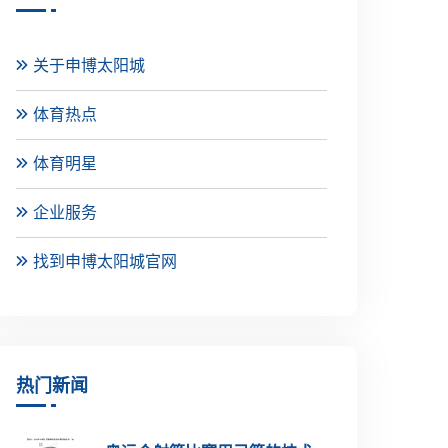
关于申博太阳城
体育热点
体育明星
企业服务
找到申博太阳城官网
热门新闻