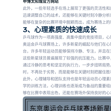
申博太阳城官方网站
此外，一些年轻选手在场上展现了更强的灵活性和
迅速调整自己的战术，还能够在关键时刻冷静分析
能够在复杂的比赛环境中脱颖而出，成为赛场上的
3、心理素质的快速成长
乒乓球作为一项高强度、高集中度的竞技项目，心
奥运会乒乓球赛场上，许多新星的崛起与他们在心
台，许多年轻运动员能够保持冷静、专注，并且在
这些新星球员普遍展现了较强的抗压能力。比赛中
通过冷静的思考和坚定的执行力，一步步扭转局势
时，不再处于劣势，而是能够在关键时刻把握住胜
此外，心理辅导和团队支持也是年轻运动员心理素
学的训练方法，心理训练也逐渐成为备战的重要组
够在比赛中表现出色，还能在赛场外保持良好的心