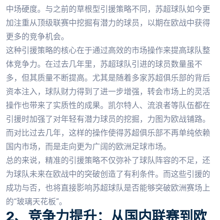
中场硬度。与之前的草根型引援策略不同，苏超球队如今更
加注重从顶级联赛中挖掘有潜力的球员，以期在欧战中获得
更多的竞争机会。
这种引援策略的核心在于通过高效的市场操作来提高球队整
体竞争力。在过去几年里，苏超球队引进的球员数量虽不
多，但其质量不断提高。尤其是随着多家苏超俱乐部的背后
资本注入，球队财力得到了进一步增强，转会市场上的灵活
操作也带来了实质性的成果。凯尔特人、流浪者等队伍都在
引援时加强了对年轻有潜力球员的挖掘，力图为欧战铺路。
而对比过去几年，这样的操作使得苏超俱乐部不再单纯依赖
国内市场，而是走向更为广阔的欧洲足球市场。
总的来说，精准的引援策略不仅弥补了球队阵容的不足，还
为球队未来在欧战中的突破创造了有利条件。而这些引援的
成功与否，也将直接影响苏超球队是否能够突破欧洲赛场上
的“玻璃天花板”。
2、竞争力提升：从国内联赛到欧