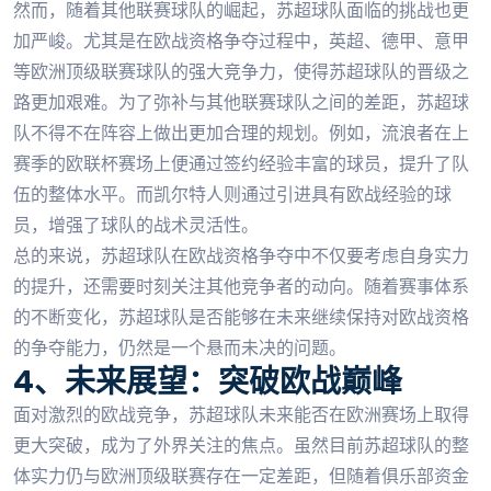
然而，随着其他联赛球队的崛起，苏超球队面临的挑战也更
加严峻。尤其是在欧战资格争夺过程中，英超、德甲、意甲
等欧洲顶级联赛球队的强大竞争力，使得苏超球队的晋级之
路更加艰难。为了弥补与其他联赛球队之间的差距，苏超球
队不得不在阵容上做出更加合理的规划。例如，流浪者在上
赛季的欧联杯赛场上便通过签约经验丰富的球员，提升了队
伍的整体水平。而凯尔特人则通过引进具有欧战经验的球
员，增强了球队的战术灵活性。
总的来说，苏超球队在欧战资格争夺中不仅要考虑自身实力
的提升，还需要时刻关注其他竞争者的动向。随着赛事体系
的不断变化，苏超球队是否能够在未来继续保持对欧战资格
的争夺能力，仍然是一个悬而未决的问题。
4、未来展望：突破欧战巅峰
面对激烈的欧战竞争，苏超球队未来能否在欧洲赛场上取得
更大突破，成为了外界关注的焦点。虽然目前苏超球队的整
体实力仍与欧洲顶级联赛存在一定差距，但随着俱乐部资金