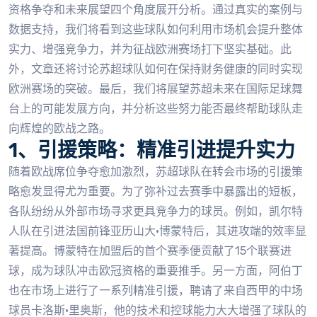
资格争夺和未来展望四个角度展开分析。通过真实的案例与
数据支持，我们将看到这些球队如何利用市场机会提升整体
实力、增强竞争力，并为征战欧洲赛场打下坚实基础。此
外，文章还将讨论苏超球队如何在保持财务健康的同时实现
欧洲赛场的突破。最后，我们将展望苏超未来在国际足球舞
台上的可能发展方向，并分析这些努力能否最终帮助球队走
向辉煌的欧战之路。
1、引援策略：精准引进提升实力
随着欧战席位争夺愈加激烈，苏超球队在转会市场的引援策
略愈发显得尤为重要。为了弥补过去赛季中暴露出的短板，
各队纷纷从外部市场寻求更具竞争力的球员。例如，凯尔特
人队在引进法国前锋亚历山大·博蒙特后，其进攻端的效率显
著提高。博蒙特在加盟后的首个赛季便贡献了15个联赛进
球，成为球队冲击欧冠资格的重要推手。另一方面，阿伯丁
也在市场上进行了一系列精准引援，聘请了来自西甲的中场
球员卡洛斯·里奥斯，他的技术和控球能力大大增强了球队的