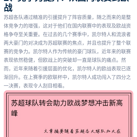
战
苏超各队通过精准的引援提升了阵容质量，随之而来的是整
体竞争力的增强，这对于他们在国内联赛中的表现及欧战资
格争夺至关重要。在过去的几个赛季中，凯尔特人和流浪者
两大豪门的对决成为苏超联赛的焦点，并且也提升了整个联
赛的竞争力。凯尔特人作为传统的豪门球队，近年来的联赛
表现依然稳健，但欧战上的突破却一直是球队的痛点。然
而，近年来随着引援层面的优化，凯尔特人的欧战表现已逐
渐回升。在上赛季的欧联杯中，凯尔特人成功闯入了四分之
一决赛，表现令人刮目相看。